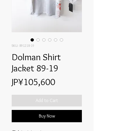
SKU: 891218-19
Dolman Shirt
Jacket 89-19
Price
JP¥105,600
Add to Cart
Buy Now