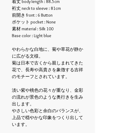
着丈 body length : 88.5cm
裄丈 neck to sleeve : 81cm
前開き front : 6 Button
ポケット pocket : None
素材 material : Silk 100
Base color : Light blue
やわらかな白地に、菊や草花が静か
に広がる文様。
菊は日本で古くから親しまれてきた
花で、長寿や高貴さを象徴する吉祥
のモチーフとされています。
淡い紫や桃色の花々が重なり、金彩
の流れが景色のような奥行きを生み
出します。
やさしい色彩と余白のバランスが、
上品で穏やかな印象をつくり出して
います。