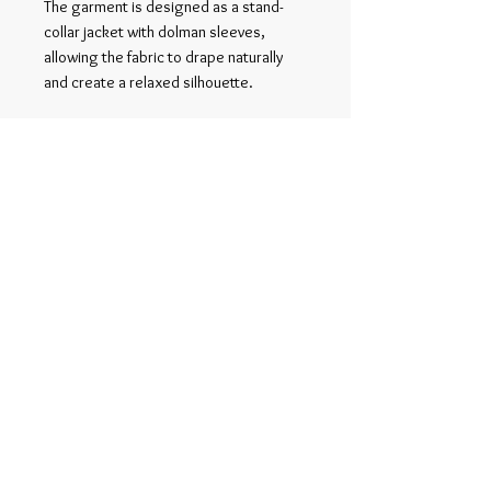
The garment is designed as a stand-
collar jacket with dolman sleeves,
allowing the fabric to drape naturally
and create a relaxed silhouette.
Related Products