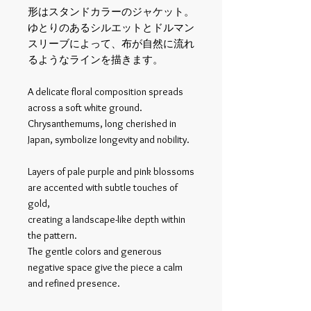
形はスタンドカラーのジャケット。
ゆとりのあるシルエットとドルマン
スリーブによって、布が自然に流れ
るようなラインを描きます。
A delicate floral composition spreads
across a soft white ground.
Chrysanthemums, long cherished in
Japan, symbolize longevity and nobility.
Layers of pale purple and pink blossoms
are accented with subtle touches of
gold,
creating a landscape-like depth within
the pattern.
The gentle colors and generous
negative space give the piece a calm
and refined presence.