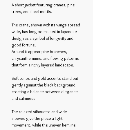
A short jacket featuring cranes, pine
trees, and floral motifs.
The crane, shown with its wings spread
wide, has long been used in Japanese
design as a symbol of longevity and
good fortune.
Around it appear pine branches,
chrysanthemums, and flowing patterns
that form a richly layered landscape.
Soft tones and gold accents stand out
gently against the black background,
creating a balance between elegance
and calmness.
The relaxed silhouette and wide
sleeves give the piece a light
movement, while the uneven hemline