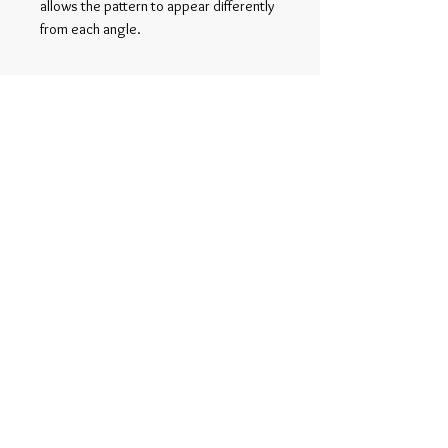
allows the pattern to appear differently
from each angle.
Related Products