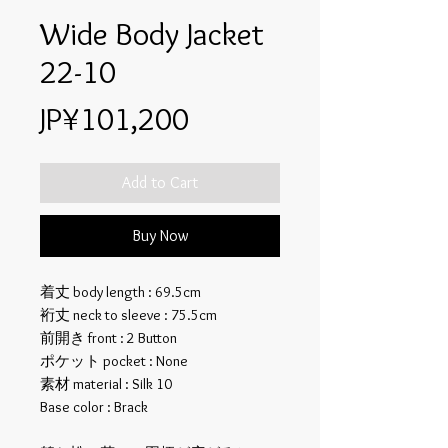
Wide Body Jacket
22-10
Price
JP¥101,200
Add to Cart
Buy Now
着丈 body length : 69.5cm
裄丈 neck to sleeve : 75.5cm
前開き front : 2 Button
ポケット pocket : None
素材 material : Silk 10
Base color : Brack