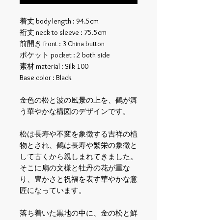
着丈 body length : 94.5cm
裄丈 neck to sleeve : 75.5cm
前開き front : 3 China button
ポケット pocket : 2 both side
素材 material : Silk 100
Base color : Black
金色の松と波の風景の上を、鶴が舞
う華やかな構図のデザインです。
松は長寿や不変を象徴する吉祥の植
物とされ、鶴は長寿や繁栄の象徴と
して古くから親しまれてきました。
そこに扇の文様と牡丹の花が重な
り、豊かさと祝福を表す華やかな意
匠になっています。
落ち着いた黒地の中に、金の松と鮮