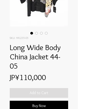
SKU: 441235-05
Long Wide Body
China Jacket 44-
05
Price
JP¥110,000
Add to Cart
Buy Now