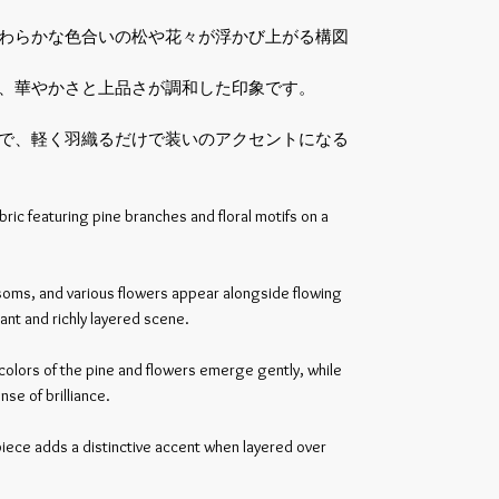
わらかな色合いの松や花々が浮かび上がる構図
、華やかさと上品さが調和した印象です。
で、軽く羽織るだけで装いのアクセントになる
ric featuring pine branches and floral motifs on a
soms, and various flowers appear alongside flowing
ant and richly layered scene.
 colors of the pine and flowers emerge gently, while
se of brilliance.
 piece adds a distinctive accent when layered over