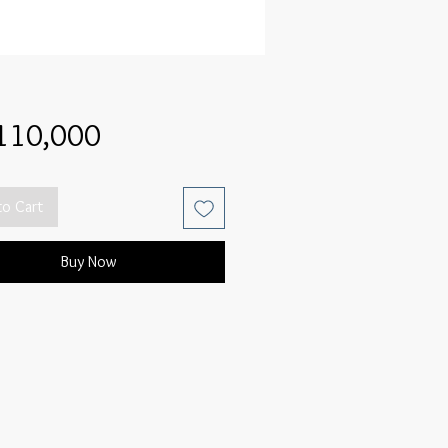
Price
110,000
to Cart
Buy Now