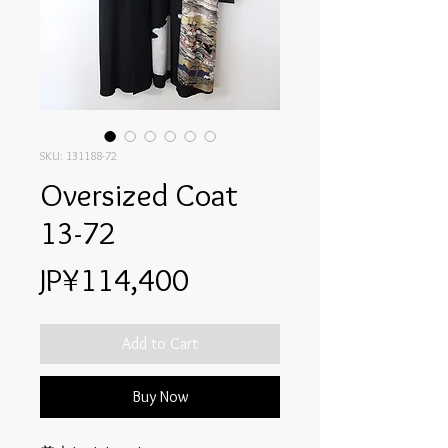
SKU: 131188-72
Oversized Coat
13-72
Price
JP¥114,400
Add to Cart
Buy Now