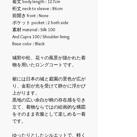
着丈 body length : 127cm
裄丈 neck to sleeve : 86cm
前開き front : None
ポケット pocket : 2 both side
素材 material : Silk 100
And Cupra 100 / Shoulder lining
Base color : Black
城郭や松、花々の風景が描かれた着
物を用いたロングコートです。
裾には日本の城と庭園の景色が広が
り、金彩が光を受けて静かに浮かび
上がります。
黒地の広い余白が柄の存在感を引き
立て、着物ならではの絵画的な構図
をそのまま衣服として楽しめる一着
です。
ゆったりとしたシルエットで、軽く