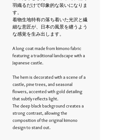
羽織るだけで印象的な装いになりま
す。
着物生地特有の落ち着いた光沢と繊
細な意匠が、日本の風景を纏うよう
な感覚を生み出します。
A long coat made from kimono fabric
featuring a traditional landscape with a
Japanese castle.
The hem is decorated with a scene of a
castle, pine trees, and seasonal
flowers, accented with gold detailing
that subtly reflects light.
The deep black background creates a
strong contrast, allowing the
composition of the original kimono
design to stand out.