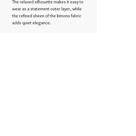
The relaxed silhouette makes it easy to
wear as a statement outer layer, while
the refined sheen of the kimono fabric
adds quiet elegance.
Related Products