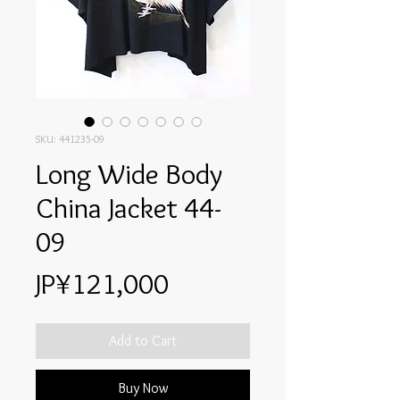
SKU: 441235-09
Long Wide Body
China Jacket 44-
09
Price
JP¥121,000
Add to Cart
Buy Now