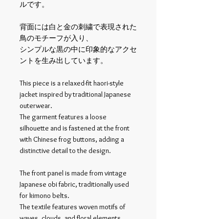
ルです。
背面には白と金の刺繍で表現された
鳥のモチーフが入り、
シンプルな黒の中に印象的なアクセ
ントを生み出しています。
This piece is a relaxed-fit haori-style
jacket inspired by traditional Japanese
outerwear.
The garment features a loose
silhouette and is fastened at the front
with Chinese frog buttons, adding a
distinctive detail to the design.
The front panel is made from vintage
Japanese obi fabric, traditionally used
for kimono belts.
The textile features woven motifs of
waves, clouds, and floral elements