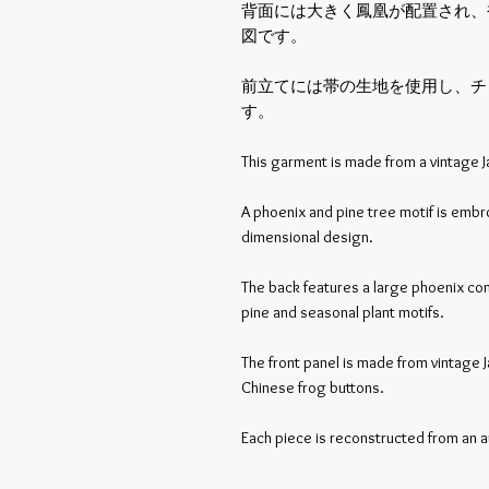
背面には大きく鳳凰が配置され、
図です。
前立てには帯の生地を使用し、チ
す。
This garment is made from a vintage 
A phoenix and pine tree motif is embro
dimensional design.
The back features a large phoenix com
pine and seasonal plant motifs.
The front panel is made from vintage Ja
Chinese frog buttons.
Each piece is reconstructed from an a