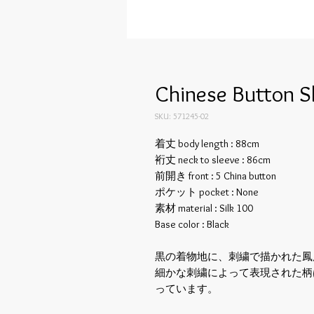
Chinese Button Sh
SKU: 571245-02
着丈 body length : 88cm
裄丈 neck to sleeve : 86cm
前開き front : 5 China button
ポケット pocket : None
素材 material : Silk 100
Base color : Black
黒の着物地に、刺繍で描かれた鳳
細かな刺繍によって表現された柄
っています。