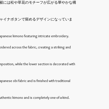
裾には松や草花のモチーフが広がる華やかな構
ャイナボタンで留めるデザインになっていま
Japanese kimono featuring intricate embroidery.
idered across the fabric, creating a striking and
position, while the lower section is decorated with
panese obi fabric and is finished with traditional
uthentic kimono and is completely one-of-a-kind.