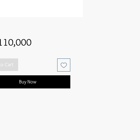
Price
110,000
to Cart
Buy Now