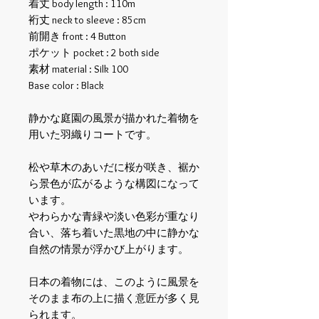
着丈 body length : 110m
裄丈 neck to sleeve : 85cm
前開き front : 4 Button
ポケット pocket : 2 both side
素材 material : Silk 100
Base color : Black
静かな庭園の風景が描かれた着物を
用いた羽織りコートです。
松や草木のあいだに桜が咲き、裾か
ら景色が広がるような構図になって
います。
やわらかな青緑や淡い色彩が重なり
合い、落ち着いた黒地の中に静かな
自然の情景が浮かび上がります。
日本の着物には、このように風景を
そのまま布の上に描く意匠が多く見
られます。