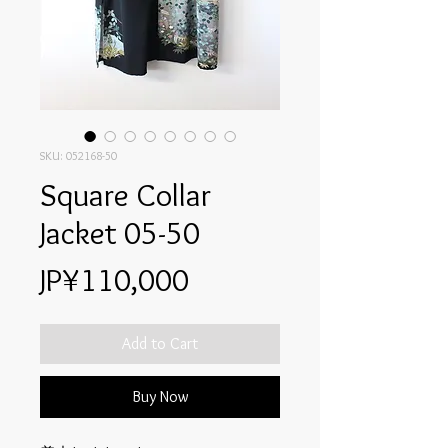
SKU: 052168-50
Square Collar
Jacket 05-50
Price
JP¥110,000
Add to Cart
Buy Now