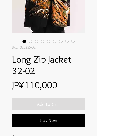
SKU: 321235-02
Long Zip Jacket
32-02
Price
JP¥110,000
Add to Cart
Buy Now