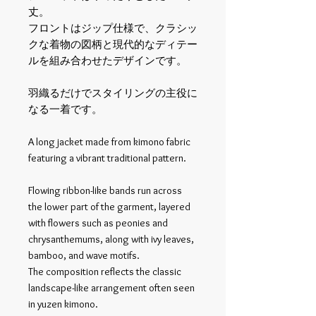
丈。
フロントはジップ仕様で、クラシッ
クな着物の図柄と現代的なディテー
ルを組み合わせたデザインです。
羽織るだけでスタイリングの主役に
なる一着です。
A long jacket made from kimono fabric
featuring a vibrant traditional pattern.
Flowing ribbon-like bands run across
the lower part of the garment, layered
with flowers such as peonies and
chrysanthemums, along with ivy leaves,
bamboo, and wave motifs.
The composition reflects the classic
landscape-like arrangement often seen
in yuzen kimono.