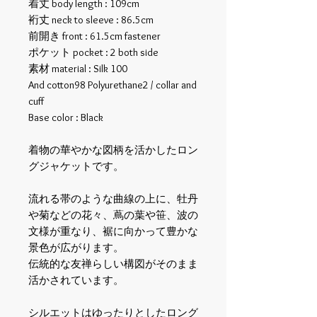
着丈 body length : 109cm
裄丈 neck to sleeve : 86.5cm
前開き front : 61.5cm fastener
ポケット pocket : 2 both side
素材 material : Silk 100
And cotton98 Polyurethane2 / collar and
cuff
Base color : Black
着物の華やかな図柄を活かしたロン
グジャケットです。
流れる帯のような曲線の上に、牡丹
や菊などの花々、蔦の葉や笹、波の
文様が重なり、裾に向かって豊かな
景色が広がります。
伝統的な友禅らしい構図がそのまま
活かされています。
シルエットはゆったりとしたロング