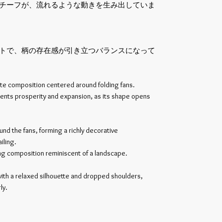
チーフが、流れるような動きを生み出していま
トで、柄の存在感が引き立つバランスになって
ate composition centered around folding fans.
sents prosperity and expansion, as its shape opens
nd the fans, forming a richly decorative
iling.
ng composition reminiscent of a landscape.
with a relaxed silhouette and dropped shoulders,
ly.