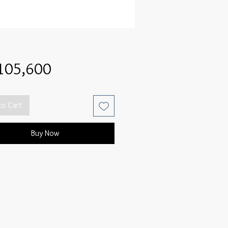
Price
105,600
to Cart
Buy Now