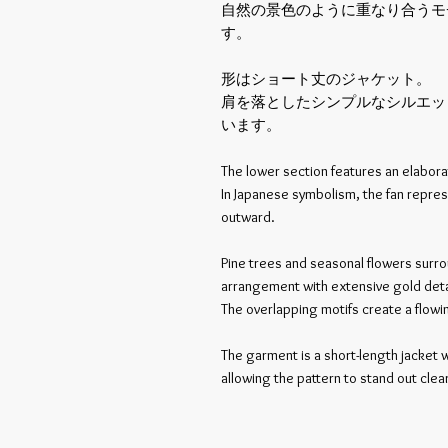
自然の景色のように重なり合うモ
す。
形はショート丈のジャケット。
肩を落としたシンプルなシルエッ
います。
The lower section features an elabor
In Japanese symbolism, the fan repre
outward.
Pine trees and seasonal flowers surrou
arrangement with extensive gold deta
The overlapping motifs create a flowi
The garment is a short-length jacket 
allowing the pattern to stand out clear