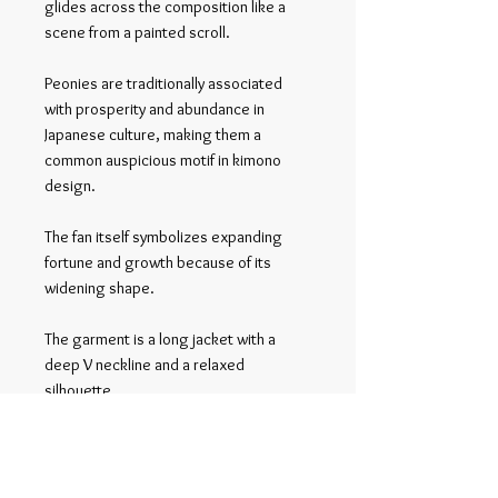
glides across the composition like a
scene from a painted scroll.
Peonies are traditionally associated
with prosperity and abundance in
Japanese culture, making them a
common auspicious motif in kimono
design.
The fan itself symbolizes expanding
fortune and growth because of its
widening shape.
The garment is a long jacket with a
deep V neckline and a relaxed
silhouette.
The composition spreads toward the
hem, creating a sense of movement
and balance in the design.