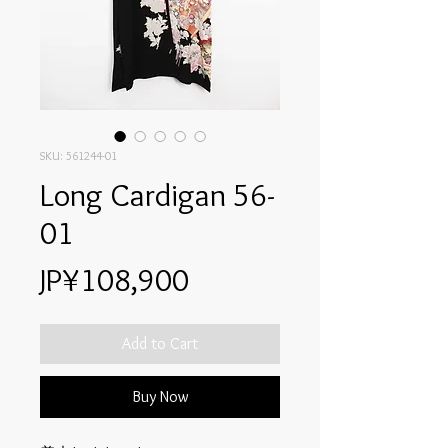
SKU: 561244-01
Long Cardigan 56-
01
Price
JP¥108,900
Add to Cart
Buy Now