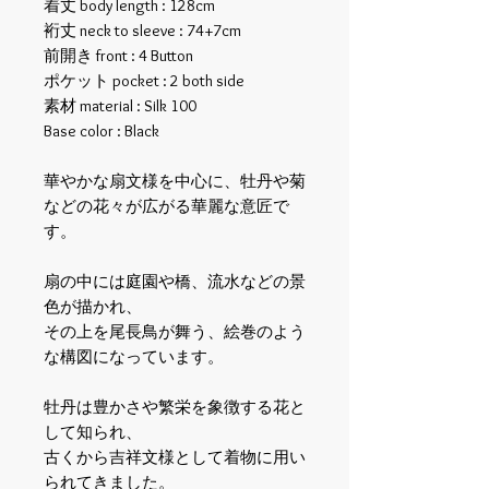
着丈 body length : 128cm
裄丈 neck to sleeve : 74+7cm
前開き front : 4 Button
ポケット pocket : 2 both side
素材 material : Silk 100
Base color : Black
華やかな扇文様を中心に、牡丹や菊
などの花々が広がる華麗な意匠で
す。
扇の中には庭園や橋、流水などの景
色が描かれ、
その上を尾長鳥が舞う、絵巻のよう
な構図になっています。
牡丹は豊かさや繁栄を象徴する花と
して知られ、
古くから吉祥文様として着物に用い
られてきました。