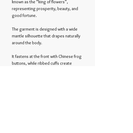
known as the “king of flowers”,
representing prosperity, beauty, and
good fortune.
The garment is designed with a wide
mantle silhouette that drapes naturally
around the body.
It fastens at the front with Chinese frog
buttons, while ribbed cuffs create
volume at the sleeves.
Related Products