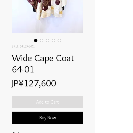
SKU: 641248-01
Wide Cape Coat
64-01
Price
JP¥127,600
Add to Cart
Buy Now