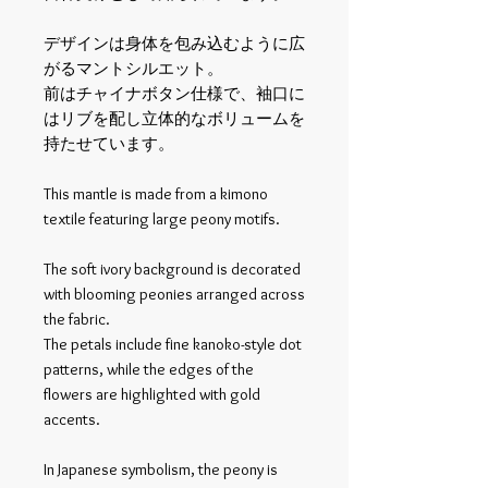
デザインは身体を包み込むように広
がるマントシルエット。
前はチャイナボタン仕様で、袖口に
はリブを配し立体的なボリュームを
持たせています。
This mantle is made from a kimono
textile featuring large peony motifs.
The soft ivory background is decorated
with blooming peonies arranged across
the fabric.
The petals include fine kanoko-style dot
patterns, while the edges of the
flowers are highlighted with gold
accents.
In Japanese symbolism, the peony is