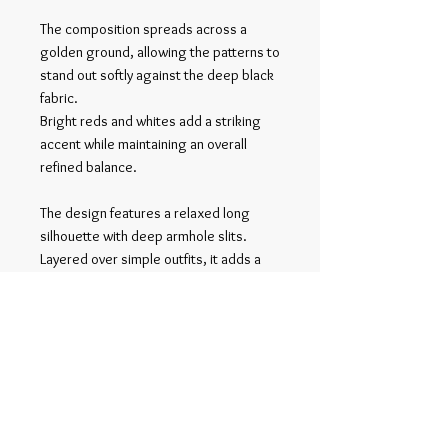
The composition spreads across a
golden ground, allowing the patterns to
stand out softly against the deep black
fabric.
Bright reds and whites add a striking
accent while maintaining an overall
refined balance.
The design features a relaxed long
silhouette with deep armhole slits.
Layered over simple outfits, it adds a
distinctive presence to the overall
styling.
Related Products