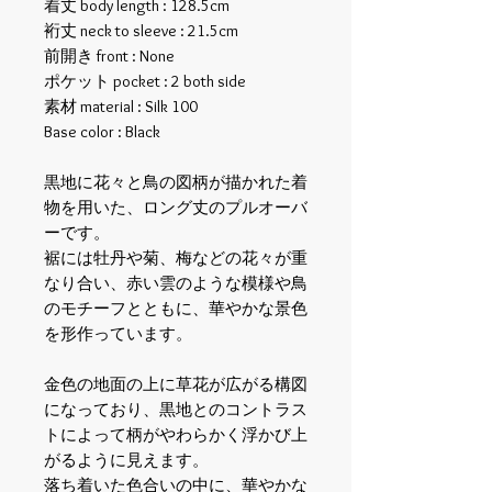
着丈 body length : 128.5cm
裄丈 neck to sleeve : 21.5cm
前開き front : None
ポケット pocket : 2 both side
素材 material : Silk 100
Base color : Black
黒地に花々と鳥の図柄が描かれた着
物を用いた、ロング丈のプルオーバ
ーです。
裾には牡丹や菊、梅などの花々が重
なり合い、赤い雲のような模様や鳥
のモチーフとともに、華やかな景色
を形作っています。
金色の地面の上に草花が広がる構図
になっており、黒地とのコントラス
トによって柄がやわらかく浮かび上
がるように見えます。
落ち着いた色合いの中に、華やかな