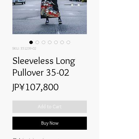
SKU: 351239-02
Sleeveless Long
Pullover 35-02
Price
JP¥107,800
Add to Cart
Buy Now