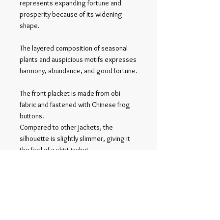
represents expanding fortune and
prosperity because of its widening
shape.
The layered composition of seasonal
plants and auspicious motifs expresses
harmony, abundance, and good fortune.
The front placket is made from obi
fabric and fastened with Chinese frog
buttons.
Compared to other jackets, the
silhouette is slightly slimmer, giving it
the feel of a shirt jacket.
It can be worn lightly on its own or
layered easily under coats or jackets.