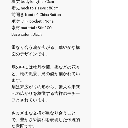
着丈 body length : 70cm
裄丈 neck to sleeve : 86cm
前開き front : 4 China Button
ポケット pocket : None
素材 material : Silk 100
Base color : Black
重なり合う扇が広がる、華やかな構
図のデザインです。
扇の中には牡丹や菊、梅などの花々
と、松の風景、鳥の姿が描かれてい
ます。
扇は末広がりの形から、繁栄や未来
への広がりを象徴する吉祥のモチー
フとされています。
さまざまな文様が重なり合うこと
で、豊かさや調和を表現した伝統的
な意匠です。