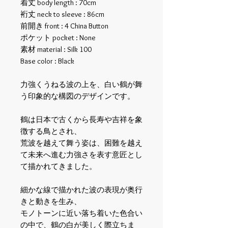
着丈 body length : 70cm
裄丈 neck to sleeve : 86cm
前開き front : 4 China Button
ポケット pocket : None
素材 material : Silk 100
Base color : Black
力強くうねる波の上を、白い鶴が舞
う印象的な構図のデザインです。
鶴は日本で古くから長寿や吉祥を象
徴する鳥とされ、
荒波を越えて舞う姿は、困難を越え
て未来へ進む力強さを表す意匠とし
て描かれてきました。
細かな線で描かれた波の表現が奥行
きと動きを生み、
モノトーンに近い落ち着いた色合い
の中で、鶴の白が美しく際立ちま