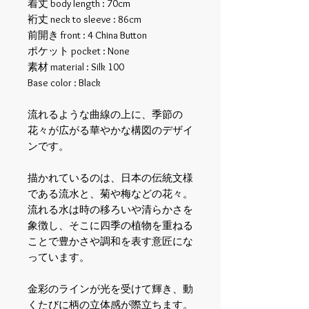
着丈 body length : 70cm
裄丈 neck to sleeve : 86cm
前開き front : 4 China Button
ポケット pocket : None
素材 material : Silk 100
Base color : Black
流れるような曲線の上に、季節の
花々が広がる華やかな構図のデザイ
ンです。
描かれているのは、日本の伝統文様
である流水と、菊や梅などの花々。
流れる水は時の移ろいや清らかさを
象徴し、そこに四季の植物を重ねる
ことで豊かさや調和を表す意匠にな
っています。
金彩のラインが光を受けて輝き、動
くたびに柄の立体感が際立ちます。