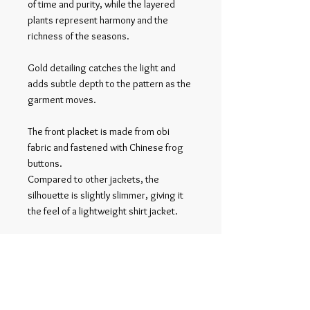
of time and purity, while the layered
plants represent harmony and the
richness of the seasons.
Gold detailing catches the light and
adds subtle depth to the pattern as the
garment moves.
The front placket is made from obi
fabric and fastened with Chinese frog
buttons.
Compared to other jackets, the
silhouette is slightly slimmer, giving it
the feel of a lightweight shirt jacket.
It can easily be layered under coats or
outerwear, making it well suited for
layered styling.